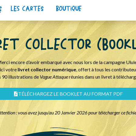
lEs cArteS
boutique
ret colLector (BOok
erci encore d’avoir embarqué avec nous lors de la campagne Ulule
ici votre
livret collector numérique
, offert à tous les contributeu
s 90 illustrations de
Vague Attaque
réunies dans un livret à télécharg
TÉLÉCHARGEZ LE BOOKLET AU FORMAT PDF
ttention : vous avez jusqu’au 20 Janvier 2026 pour télécharger ce fichie