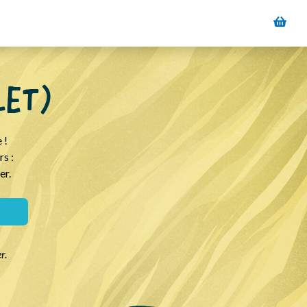
LET)
 !
rs :
er.
r.