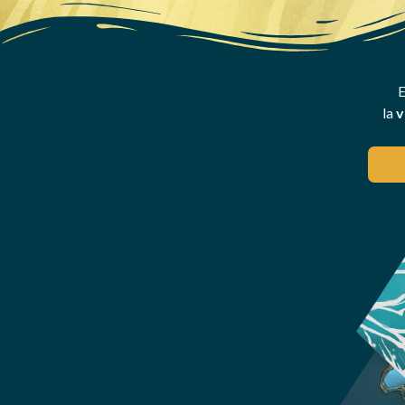
E
la
v