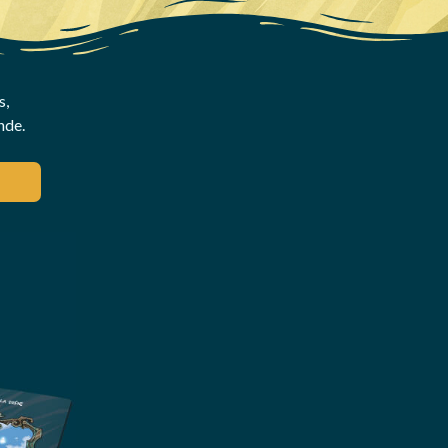
s,
nde.