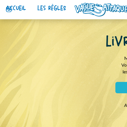
ACcUEiL
lEs rèGLES
liv
M
Vo
le
A